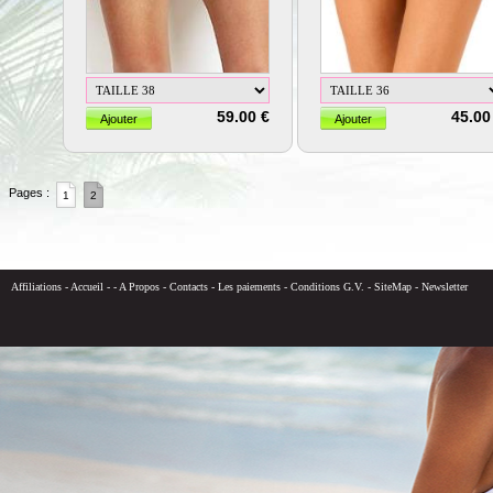
59.00 €
45.00
Pages :
1
2
Affiliations
-
Accueil
-
-
A Propos
-
Contacts
-
Les paiements
-
Conditions G.V.
-
SiteMap
-
Newsletter