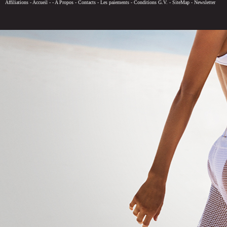
Affiliations
-
Accueil
-
-
A Propos
-
Contacts
-
Les paiements
-
Conditions G.V.
-
SiteMap
-
Newsletter